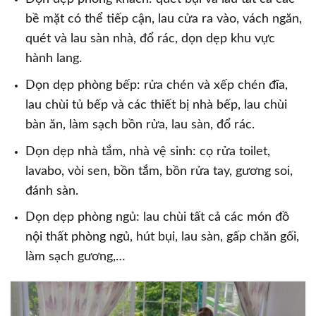
bề mặt có thể tiếp cận, lau cửa ra vào, vách ngăn,
quét và lau sàn nhà, đổ rác, dọn dẹp khu vực
hành lang.
Dọn dẹp phòng bếp: rửa chén và xếp chén đĩa,
lau chùi tủ bếp và các thiết bị nhà bếp, lau chùi
bàn ăn, làm sạch bồn rửa, lau sàn, đổ rác.
Dọn dẹp nhà tắm, nhà vệ sinh: cọ rửa toilet,
lavabo, vòi sen, bồn tắm, bồn rửa tay, gương soi,
đánh sàn.
Dọn dẹp phòng ngủ: lau chùi tất cả các món đồ
nội thất phòng ngủ, hút bụi, lau sàn, gấp chăn gối,
làm sạch gương,…