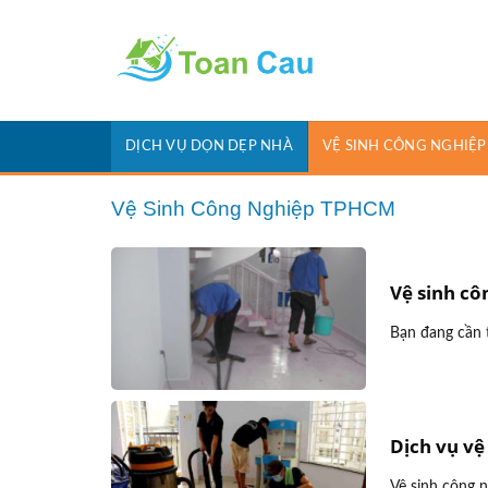
Skip
to
content
DỊCH VỤ DỌN DẸP NHÀ
VỆ SINH CÔNG NGHIỆP
Vệ Sinh Công Nghiệp TPHCM
Vệ sinh cô
Bạn đang cần t
Dịch vụ vệ
Vệ sinh công n