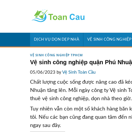
Skip
to
content
DỊCH VỤ DỌN DẸP NHÀ
VỆ SINH CÔNG NGHIỆP
VỆ SINH CÔNG NGHIỆP TPHCM
Vệ sinh công nghiệp quận Phú Nhuận
05/06/2023 by
Vệ Sinh Toàn Cầu
Chất lượng cuộc sống được nâng cao đã kéo
Nhuận tăng lên. Mỗi ngày công ty Vệ sinh 
thuê vệ sinh công nghiệp, dọn nhà theo giờ.
Tuy nhiên vẫn còn một số khách hàng băn kh
tôi. Nếu các bạn cũng đang quan tâm đến nh
ngay sau đây.