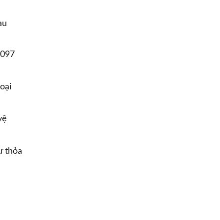
au
 097
oại
vệ
ư thỏa