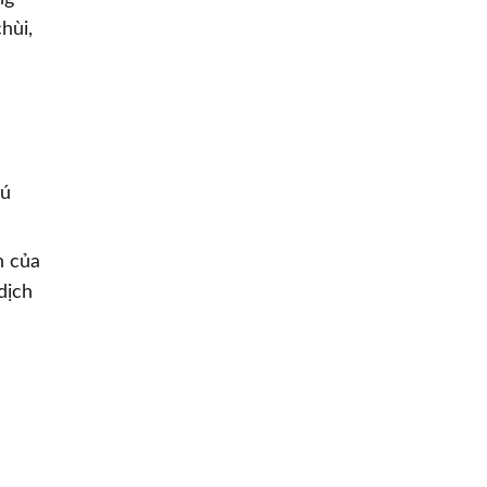
hùi,
hú
n của
dịch