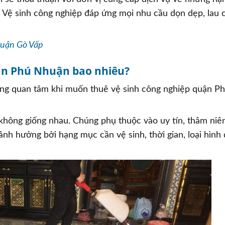
n, Vệ sinh công nghiệp đáp ứng mọi nhu cầu dọn dẹp, lau c
quận Gò Vấp
uận Phú Nhuận bao nhiêu?
hàng quan tâm khi muốn thuê vệ sinh công nghiệp quận P
à không giống nhau. Chúng phụ thuộc vào uy tín, thâm niê
ảnh hưởng bởi hạng mục cần vệ sinh, thời gian, loại hình 