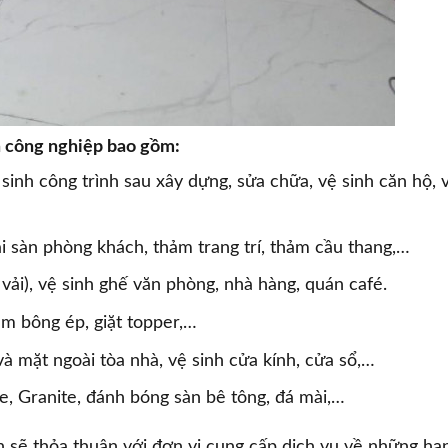
h công nghiệp bao gồm:
sinh công trình sau xây dựng, sửa chữa, vệ sinh căn hộ, 
…
ải sàn phòng khách, thảm trang trí, thảm cầu thang,…
– vải), vệ sinh ghế văn phòng, nhà hàng, quán café.
ệm bông ép, giặt topper,…
 và mặt ngoài tòa nhà, vệ sinh cửa kính, cửa sổ,…
, Granite, đánh bóng sàn bê tông, đá mài,…
 sẽ thỏa thuận với đơn vị cung cấp dịch vụ về những hạ