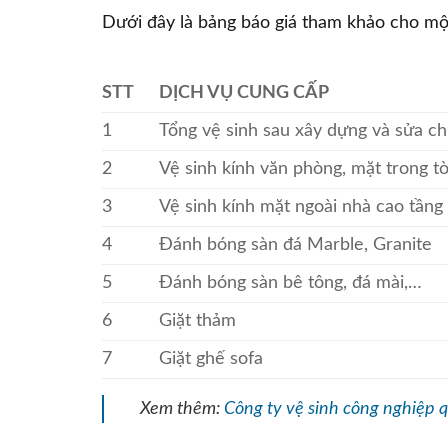
Dưới đây là bảng báo giá tham khảo cho mộ
STT
DỊCH VỤ CUNG CẤP
1
Tổng vệ sinh sau xây dựng và sửa ch
2
Vệ sinh kính văn phòng, mặt trong t
3
Vệ sinh kính mặt ngoài nhà cao tầng
4
Đánh bóng sàn đá Marble, Granite
5
Đánh bóng sàn bê tông, đá mài,…
6
Giặt thảm
7
Giặt ghế sofa
Xem thêm:
Công ty vệ sinh công nghiệp 